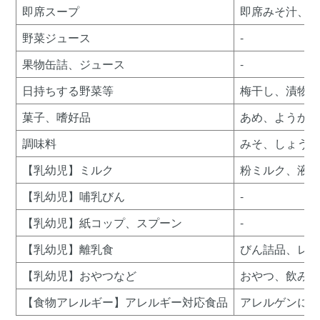
即席スープ
即席みそ汁、
野菜ジュース
-
果物缶詰、ジュース
-
日持ちする野菜等
梅干し、漬物
菓子、嗜好品
あめ、ようか
調味料
みそ、しょう
【乳幼児】ミルク
粉ミルク、液
【乳幼児】哺乳びん
-
【乳幼児】紙コップ、スプーン
-
【乳幼児】離乳食
びん詰品、レ
【乳幼児】おやつなど
おやつ、飲み
【食物アレルギー】アレルギー対応食品
アレルゲンに