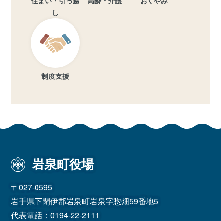
住まい・引っ越
高齢・介護
おくやみ
し
制度支援
岩泉町役場
〒027-0595
岩手県下閉伊郡岩泉町岩泉字惣畑59番地5
代表電話：
0194-22-2111