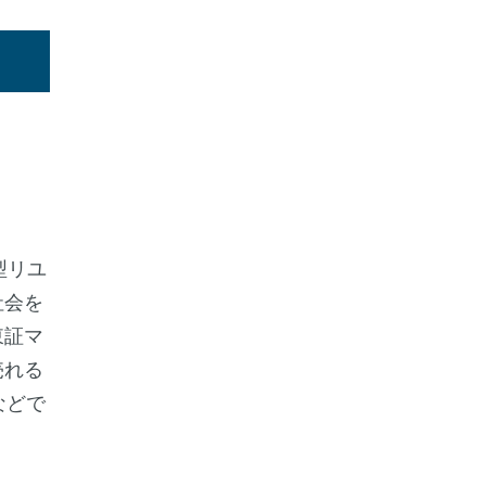
型リユ
社会を
東証マ
売れる
などで