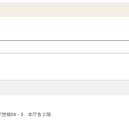
字惣畑59－5 本庁舎２階