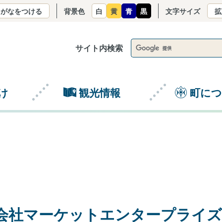
りがなをつける
背景色
白
黄
青
黒
文字サイズ
拡
サイト内検索
け
観光情報
町に
会社マーケットエンタープライ