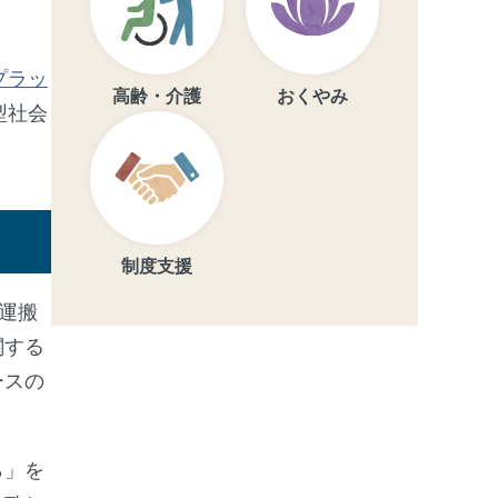
プラッ
高齢・介護
おくやみ
型社会
制度支援
運搬
関する
ースの
ら」を