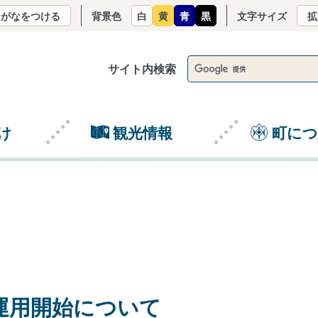
りがなをつける
背景色
白
黄
青
黒
文字サイズ
拡
サイト内検索
け
観光情報
町に
運用開始について