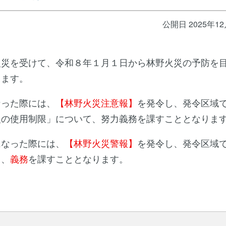
公開日 2025年1
災を受けて、令和８年１月１日から林野火災の予防を
ります。
った際には、
【林野火災注意報】
を発令し、発令区域
火の使用制限」について、努力義務を課すこととなりま
なった際には、
【林野火災警報】
を発令し、発令区域
て、
義務
を課すこととなります。