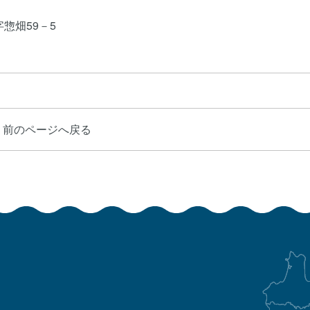
字惣畑59－5
前のページへ戻る