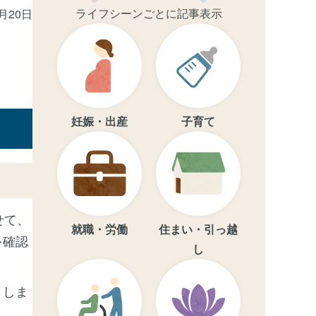
ライフシーンごとに記事表示
5月20日
妊娠・出産
子育て
せて、
就職・労働
住まい・引っ越
を確認
し
としま