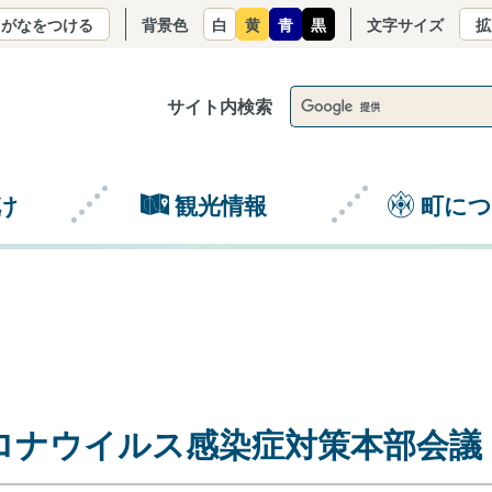
りがなをつける
背景色
白
黄
青
黒
文字サイズ
拡
サイト内検索
け
観光情報
町に
ロナウイルス感染症対策本部会議