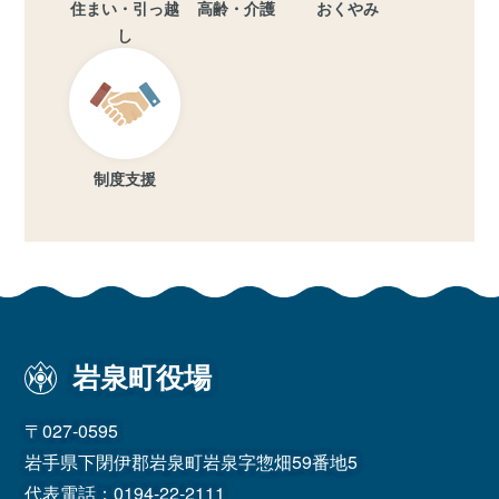
住まい・引っ越
高齢・介護
おくやみ
し
制度支援
岩泉町役場
〒027-0595
岩手県下閉伊郡岩泉町岩泉字惣畑59番地5
代表電話：
0194-22-2111