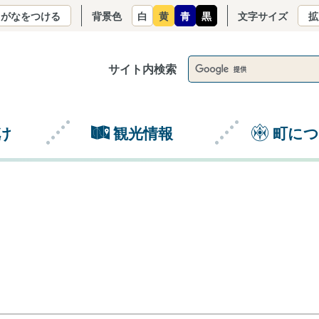
りがなをつける
背景色
白
黄
青
黒
文字サイズ
拡
サイト内検索
け
観光情報
町に