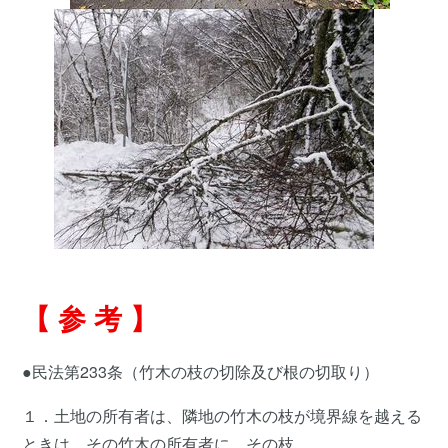
【 参 考 】
●民法第233条（竹木の枝の切除及び根の切取り）
１．土地の所有者は、隣地の竹木の枝が境界線を越える
ときは、その竹木の所有者に、その枝