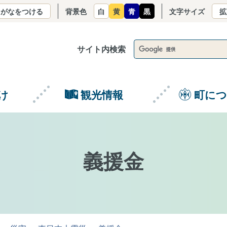
りがなをつける
背景色
白
黄
青
黒
文字サイズ
拡
サイト内検索
け
観光情報
町に
義援金