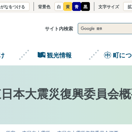
りがなをつける
背景色
白
黄
青
黒
文字サイズ
拡
サイト内検索
け
観光情報
町に
東日本大震災復興委員会概