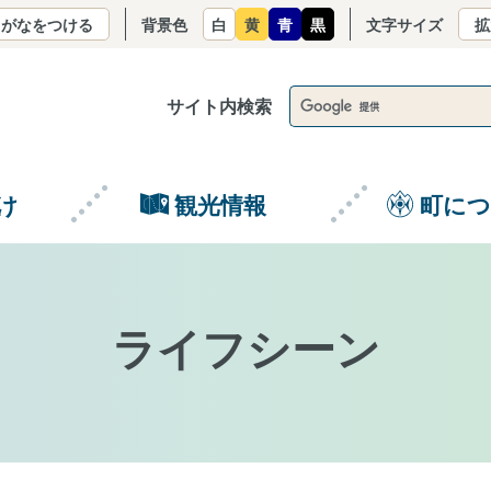
りがなをつける
背景色
白
黄
青
黒
文字サイズ
拡
サイト内検索
け
観光情報
町に
ライフシーン