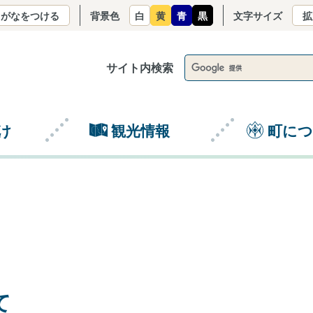
りがなをつける
背景色
白
黄
青
黒
文字サイズ
拡
サイト内検索
け
観光情報
町に
て