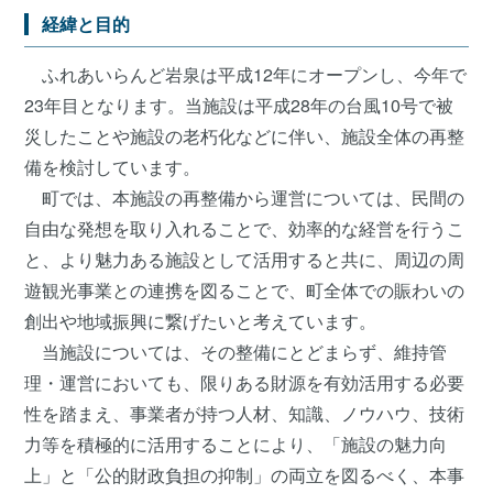
経緯と目的
ふれあいらんど岩泉は平成12年にオープンし、今年で
23年目となります。当施設は平成28年の台風10号で被
災したことや施設の老朽化などに伴い、施設全体の再整
備を検討しています。
町では、本施設の再整備から運営については、民間の
自由な発想を取り入れることで、効率的な経営を行うこ
と、より魅力ある施設として活用すると共に、周辺の周
遊観光事業との連携を図ることで、町全体での賑わいの
創出や地域振興に繋げたいと考えています。
当施設については、その整備にとどまらず、維持管
理・運営においても、限りある財源を有効活用する必要
性を踏まえ、事業者が持つ人材、知識、ノウハウ、技術
力等を積極的に活用することにより、「施設の魅力向
上」と「公的財政負担の抑制」の両立を図るべく、本事