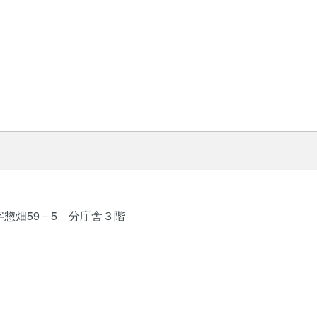
字惣畑59－5 分庁舎３階