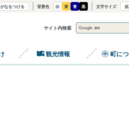
りがなをつける
背景色
白
黄
青
黒
文字サイズ
拡
サイト内検索
け
観光情報
町に