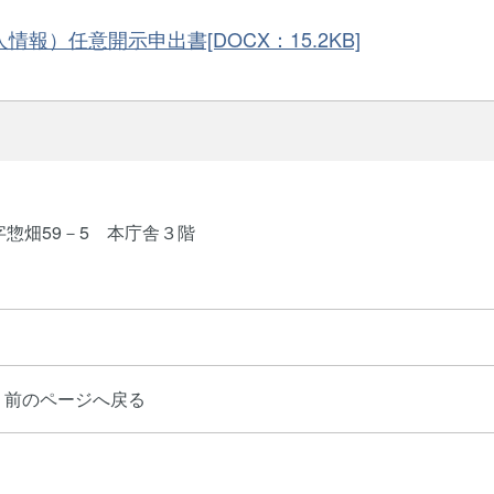
報）任意開示申出書[DOCX：15.2KB]
字惣畑59－5 本庁舎３階
前のページへ戻る