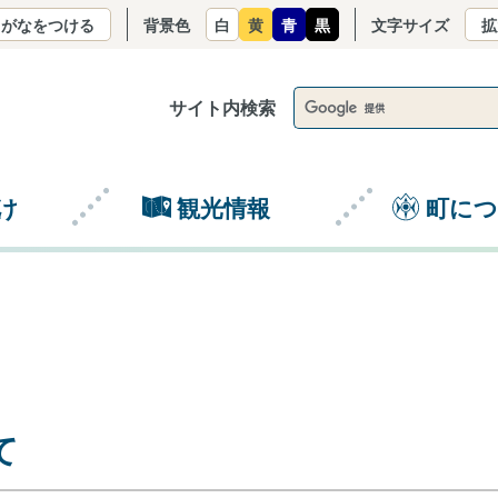
りがなをつける
背景色
白
黄
青
黒
文字サイズ
拡
サイト内検索
け
観光情報
町に
て