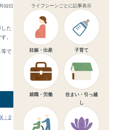
ライフシーンごとに記事表示
4月02日
得した
です。
妊娠・出産
子育て
ス等で
就職・労働
住まい・引っ越
し
X：2