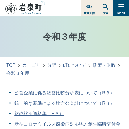
閲覧支援
検索
Menu
令和３年度
TOP
カテゴリ
分野
町について
政策・財政
令和３年度
公営企業に係る経営比較分析表について（R３）
統一的な基準による地方公会計について（R３）
財政状況資料集（R３）
新型コロナウイルス感染症対応地方創生臨時交付金